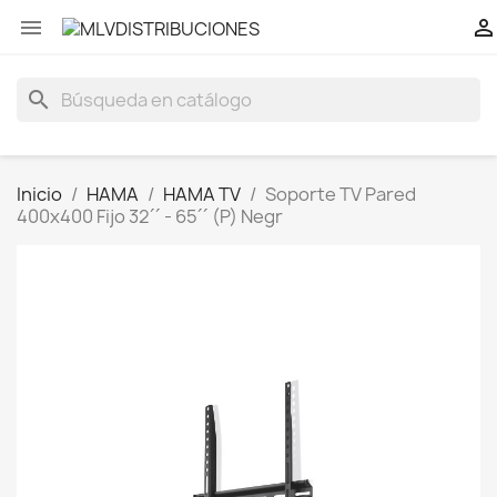


search
Inicio
HAMA
HAMA TV
Soporte TV Pared
400x400 Fijo 32´´ - 65´´ (P) Negr