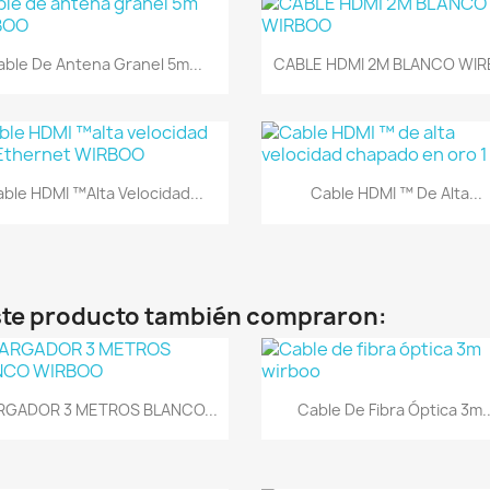
Vista rápida
Vista rápida


ble De Antena Granel 5m...
CABLE HDMI 2M BLANCO WI
Vista rápida
Vista rápida


ble HDMI ™alta Velocidad...
Cable HDMI ™ De Alta...
este producto también compraron:
Vista rápida
Vista rápida


RGADOR 3 METROS BLANCO...
Cable De Fibra Óptica 3m..