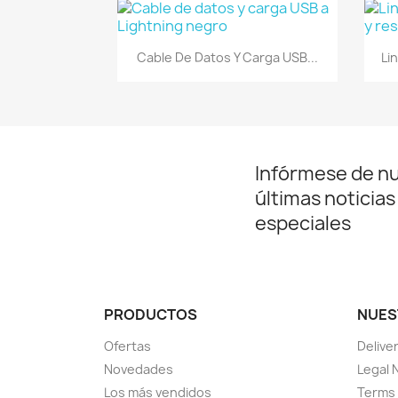
Vista rápida

Cable De Datos Y Carga USB...
Li
Infórmese de n
últimas noticias
especiales
PRODUCTOS
NUES
Ofertas
Delive
Novedades
Legal 
Los más vendidos
Terms 