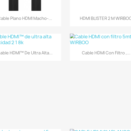
Vista rápida
Vista rápida


able Plano HDMI Macho-...
HDMI BLISTER 2 M WIRBO
Vista rápida
Vista rápida


able HDMI™ De Ultra Alta...
Cable HDMI Con Filtro ,...