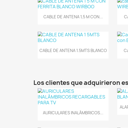
Vista rápida

CABLE DE ANTENA 1,5 M CON...
Ca
Vista rápida

CABLE DE ANTENA 1.5MTS BLANCO
Ca
Los clientes que adquirieron 
ALA
Vista rápida

AURICULARES INALÁMBRICOS...