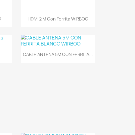
Vista rápida

O
HDMI 2 M Con Ferrita WIRBOO
Vista rápida

CABLE ANTENA 5M CON FERRITA...