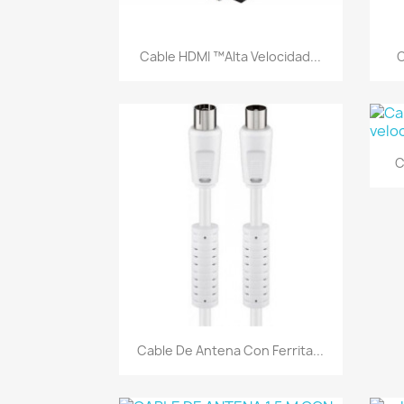
Vista rápida

Cable HDMI ™alta Velocidad...
C
C
Vista rápida

Cable De Antena Con Ferrita...