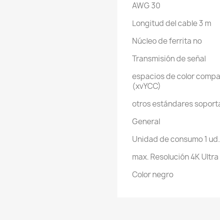
AWG 30
Longitud del cable 3 m
Núcleo de ferrita no
Transmisión de señal
espacios de color compat
(xvYCC)
otros estándares soport
General
Unidad de consumo 1 ud. 
max. Resolución 4K Ultr
Color negro