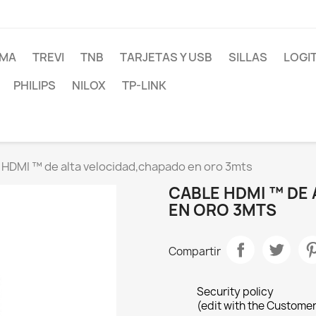
MA
TREVI
TNB
TARJETAS Y USB
SILLAS
LOGI
PHILIPS
NILOX
TP-LINK
 HDMI ™ de alta velocidad,chapado en oro 3mts
CABLE HDMI ™ DE
EN ORO 3MTS
Compartir
Security policy
(edit with the Custome