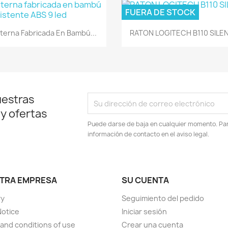
FUERA DE STOCK
Vista rápida
Vista rápida


nterna Fabricada En Bambú...
RATON LOGITECH B110 SILEN
uestras
 y ofertas
Puede darse de baja en cualquier momento. Para
información de contacto en el aviso legal.
TRA EMPRESA
SU CUENTA
ry
Seguimiento del pedido
Notice
Iniciar sesión
and conditions of use
Crear una cuenta