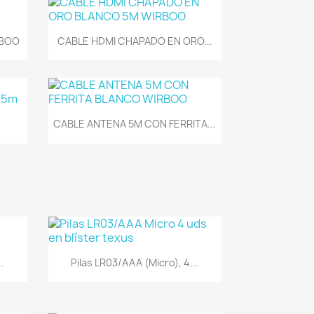
Vista rápida

RBOO
CABLE HDMI CHAPADO EN ORO...
Vista rápida

CABLE ANTENA 5M CON FERRITA...
Vista rápida

.
Pilas LR03/AAA (Micro), 4...