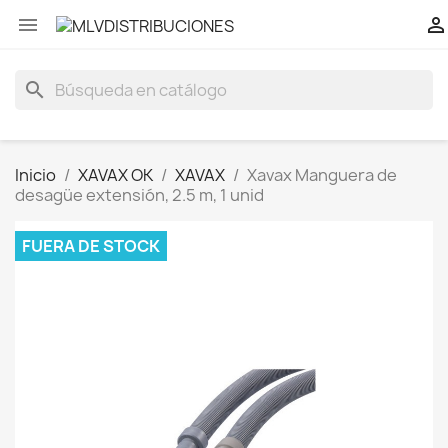


search
Inicio
XAVAX OK
XAVAX
Xavax Manguera de
desagüe extensión, 2.5 m, 1 unid
FUERA DE STOCK