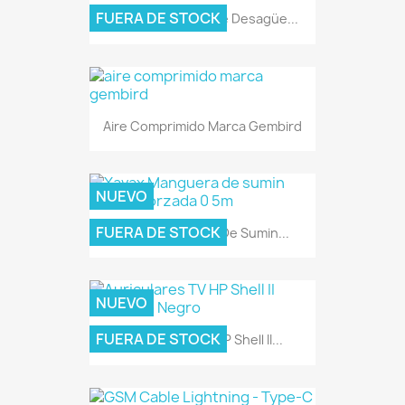
FUERA DE STOCK
Xavax Manguera De Desagüe...
Aire Comprimido Marca Gembird
NUEVO
FUERA DE STOCK
Xavax Manguera De Sumin...
NUEVO
FUERA DE STOCK
Auriculares TV HP Shell II...